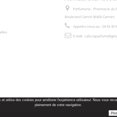
Parfumerie - Pharmacie du l
Boulevard Carnot 06400 Cannes
Appelez-nous au :
04 93 45 
elles
E-mail :
calizzaparfums@gma
t utilise des cookies pour améliorer l'expérience utilisateur. Nous vous reco
pleinement de votre navigation.
Plus