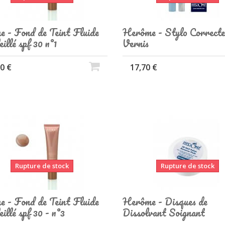
e - Fond de Teint Fluide
Herôme - Stylo Correcte
illé spf 30 n°1
Vernis
0 €
17,70 €
Rupture de stock
Rupture de stock
e - Fond de Teint Fluide
Herôme - Disques de
illé spf 30 - n°3
Dissolvant Soignant