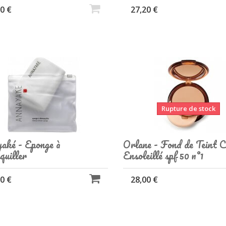
0 €
27,20 €
Rupture de stock
aké - Eponge à
Orlane - Fond de Teint 
uiller
Ensoleillé spf 50 n°1
0 €
28,00 €