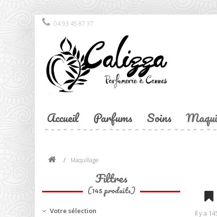
04 93 45 87 37
Accueil
Parfums
Soins
Maqui
Maquillage
Filtres
(145 produits)
Votre sélection
Il y a 1