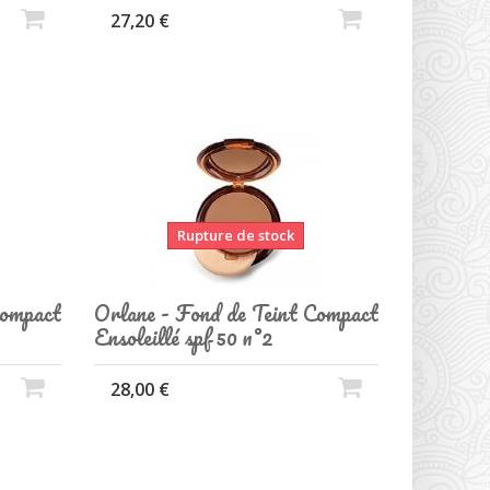
27,20 €
Rupture de stock
Compact
Orlane - Fond de Teint Compact
Ensoleillé spf 50 n°2
28,00 €