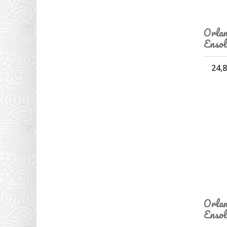
Orlan
Ensole
24,8
Orlan
Ensole