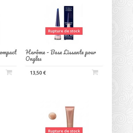
Rupture de stock
Compact
Herôme - Base Lissante pour
Ongles
13,50 €
Rupture de stock