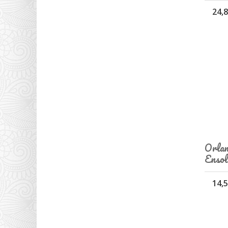
24,8
Orlan
Ensol
14,5