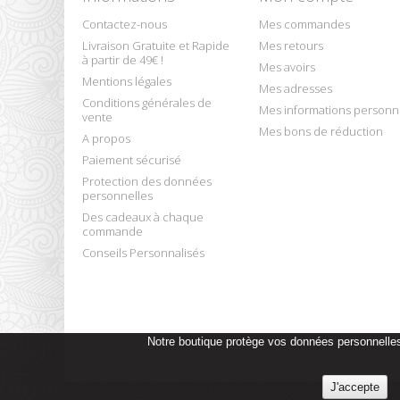
Contactez-nous
Mes commandes
Livraison Gratuite et Rapide
Mes retours
à partir de 49€ !
Mes avoirs
Mentions légales
Mes adresses
Conditions générales de
Mes informations personn
vente
Mes bons de réduction
A propos
Paiement sécurisé
Protection des données
personnelles
Des cadeaux à chaque
commande
Conseils Personnalisés
Notre boutique protège vos données personnelles e