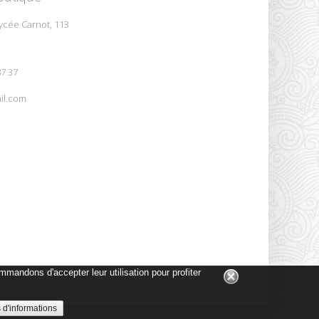
ycée Carnot, 113
87 37
il.com
mmandons d'accepter leur utilisation pour profiter
 d'informations