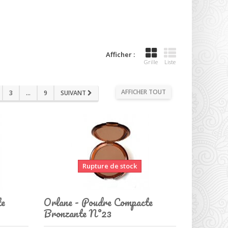
Afficher :
Grille
Liste
AFFICHER TOUT
3
...
9
SUIVANT
Rupture de stock
te
Orlane - Poudre Compacte
Bronzante N°23