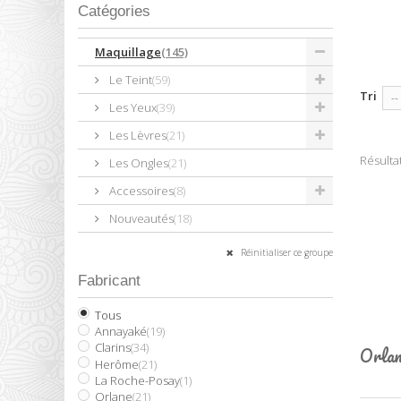
Catégories
Maquillage
(145)
Le Teint
(59)
Tri
--
Les Yeux
(39)
Les Lèvres
(21)
Résultat
Les Ongles
(21)
Accessoires
(8)
Nouveautés
(18)
Réinitialiser ce groupe
Fabricant
Tous
Annayaké
(19)
Clarins
(34)
Orlan
Herôme
(21)
La Roche-Posay
(1)
Orlane
(21)