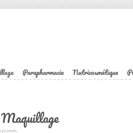
llage
Parapharmacie
Nutricosmétique
P
Maquillage
45 produits.