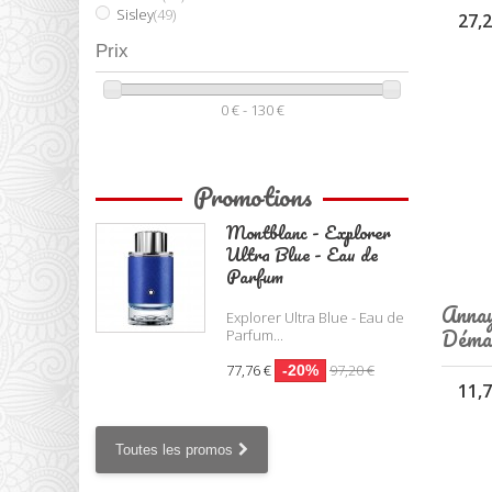
Sisley
(49)
27,2
Prix
0 € - 130 €
Promotions
Montblanc - Explorer
Ultra Blue - Eau de
Parfum
Annay
Explorer Ultra Blue - Eau de
Démaq
Parfum...
77,76 €
97,20 €
-20%
11,7
Toutes les promos