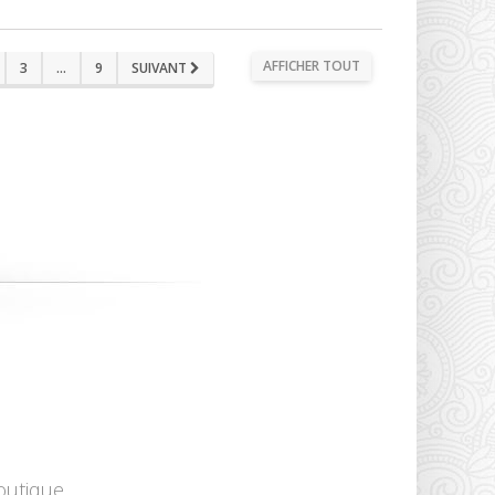
AFFICHER TOUT
3
...
9
SUIVANT
outique