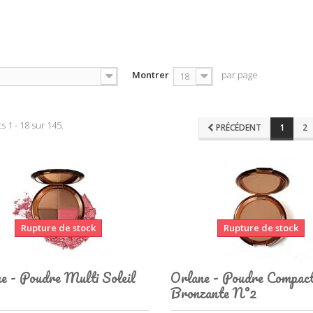
Montrer
par page
18
s 1 - 18 sur 145.
PRÉCÉDENT
1
2
Rupture de stock
Rupture de stock
e - Poudre Multi Soleil
Orlane - Poudre Compac
Bronzante N°2