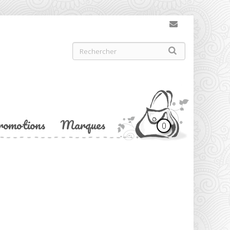
romotions
Marques
0