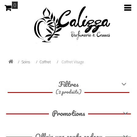
0
Soins
Coffret
Coffret Visage
Filtres
(2 produits)
Promotions
Offrir une carte cadeau