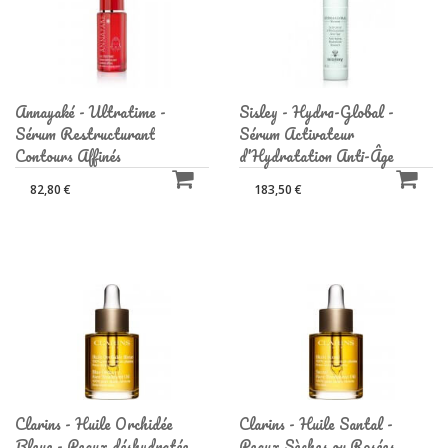
Annayaké - Ultratime -
Sisley - Hydra-Global -
Sérum Restructurant
Sérum Activateur
Contours Affinés
d'Hydratation Anti-Âge
82,80 €
183,50 €
Clarins - Huile Orchidée
Clarins - Huile Santal -
Bleue - Peaux déshydratée
Peaux Sèches ou Rosées