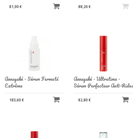
81,00 €
88,20 €
Annayaké - Sérum Fermeté
Annayaké - Ultratime -
Extrême
Sérum Perfecteur Anti-Rides
183,60 €
82,80 €