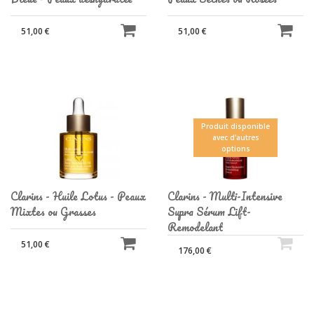
51,00 €
51,00 €
Produit disponible
avec d'autres
options
Clarins - Huile Lotus - Peaux
Clarins - Multi-Intensive
Mixtes ou Grasses
Supra Sérum Lift-
Remodelant
51,00 €
176,00 €