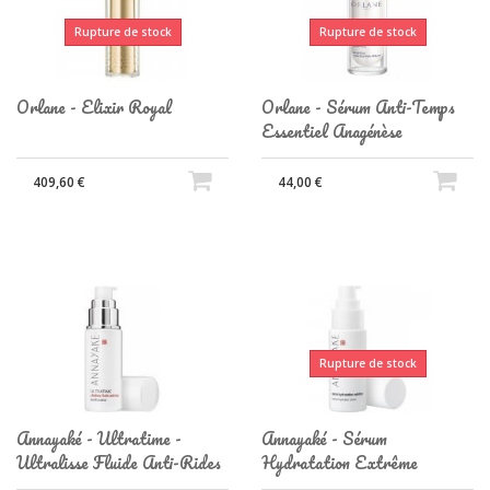
Rupture de stock
Rupture de stock
Orlane - Elixir Royal
Orlane - Sérum Anti-Temps
Essentiel Anagénèse
409,60 €
44,00 €
Rupture de stock
Annayaké - Ultratime -
Annayaké - Sérum
Ultralisse Fluide Anti-Rides
Hydratation Extrême