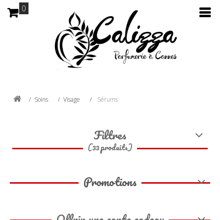
0
Soins
Visage
Sérums
Filtres
(33 produits)
Promotions
Offrir une carte cadeau