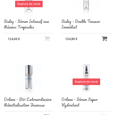
Rupture de stock
Sisley - Sérum Intensif aux
Sisley - Double Tenseur
Résines Tropicales
Immédiat
124,60 €
134,80 €
Rupture de stock
Orlane - B21 Extraordinaire
Orlane - Sérum Super
Réinitialisation Jeunesse
Hydratant