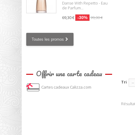
Danse With Repetto - Eau
de Parfum...
69,30 €
99,00 €
-30%
Toutes les promos
Offrir une carte cadeau
Tri
--
Cartes cadeaux Calizza.com
Résultat