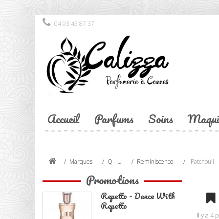
04 93 45 87 37
Accueil
Parfums
Soins
Maqui
Marques
Q - U
Reminiscence
Patchouli
Promotions
Repetto - Dance With
Repetto
Il y a 4 