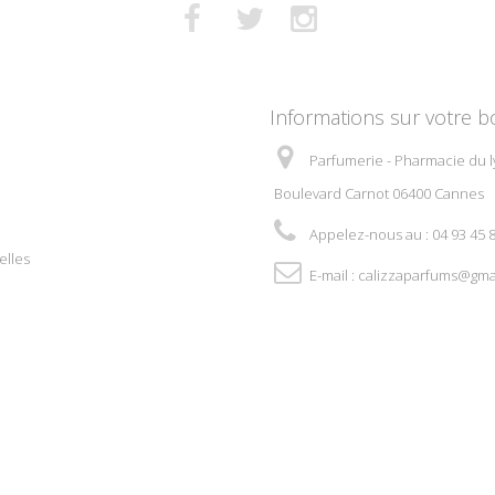
Informations sur votre b
Parfumerie - Pharmacie du l
Boulevard Carnot 06400 Cannes
Appelez-nous au :
04 93 45 
elles
E-mail :
calizzaparfums@gma