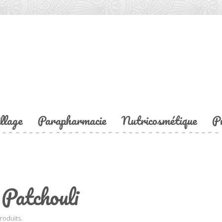
llage
Parapharmacie
Nutricosmétique
P
Patchouli
produits.