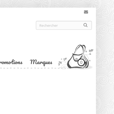
romotions
Marques
0