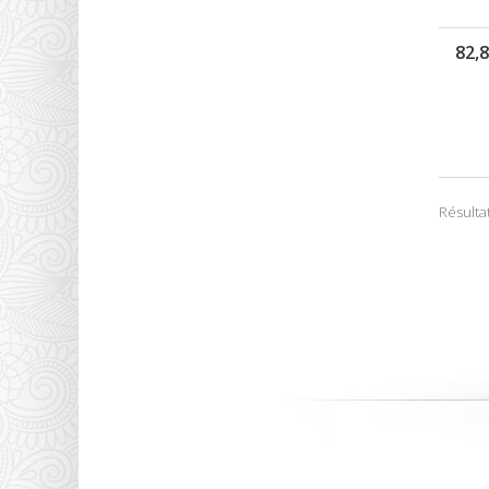
82,8
Résultat