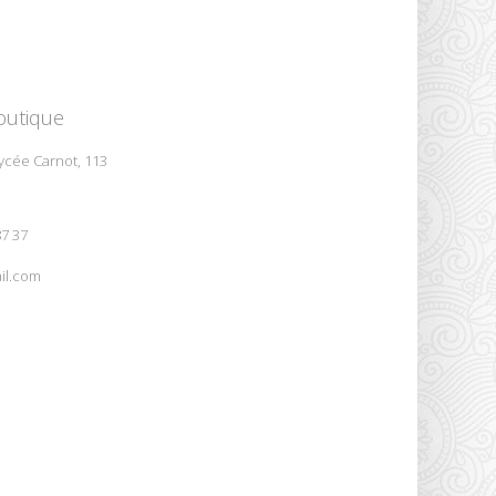
outique
ycée Carnot, 113
87 37
il.com