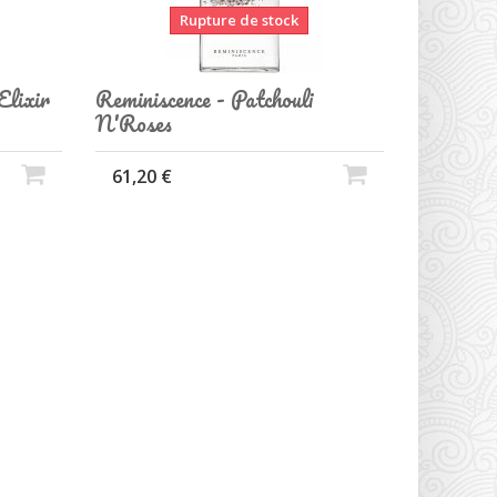
Rupture de stock
Elixir
Reminiscence - Patchouli
N'Roses
61,20 €