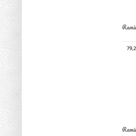
Remin
79,2
Remin