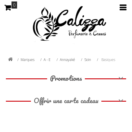
0
Marques
A - E
Annayaké
Soin
Basiques
Promotions
Offrir une carte cadeau