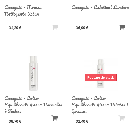
Annayaké - Mousse
Annayake - Exfoliant Lumière
Nettoyante Active
34,20 €
36,00 €
Rupture de stock
Annayaké - Lotion
Annayaké - Lotion
Equilibrante Peaux Normales
Equilibrante Peaux Mixtes à
à Sèches
Grasses
38,70 €
32,40 €