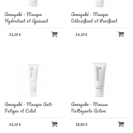
Annayaké - Masque
Annayaké - Masque
Hydratant et Apaisant
Détoxifiant et Purifiant
34,20 €
34,20 €
Annayaké - Masque Anti-
Annayake - Mousse
Fatigue et Eclat
Nettoyante Active
34,20 €
28,80 €