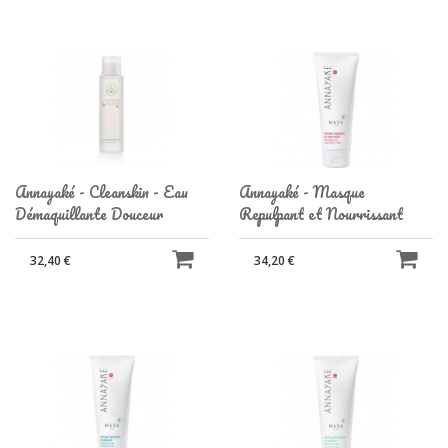
Annayaké - Cleanskin - Eau
Annayaké - Masque
Démaquillante Douceur
Repulpant et Nourrissant
32,40 €
34,20 €