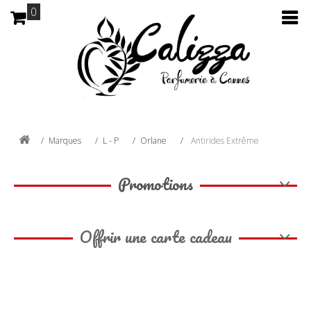
0
Marques
L - P
Orlane
Antirides Extrême
Promotions
Offrir une carte cadeau