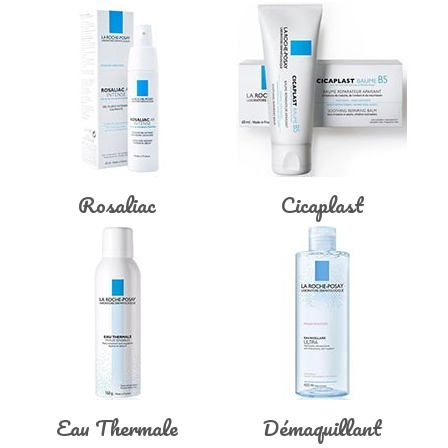
Rosaliac
Cicaplast
Eau Thermale
Démaquillant