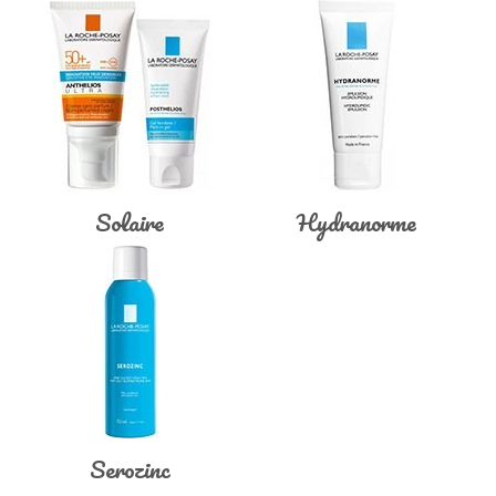
Solaire
Hydranorme
Serozinc