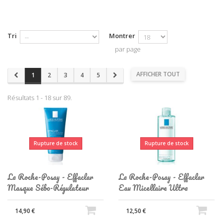
Tri
Montrer
par page
AFFICHER TOUT
1
2
3
4
5
Résultats 1 - 18 sur 89.
Rupture de stock
Rupture de stock
La Roche-Posay - Effaclar
La Roche-Posay - Effaclar
Masque Sébo-Régulateur
Eau Micellaire Ultra
14,90 €
12,50 €