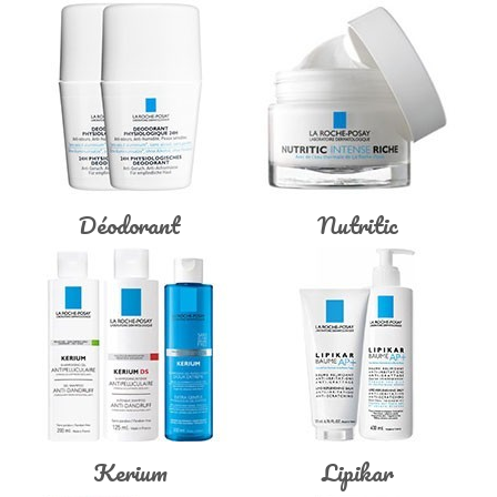
Déodorant
Nutritic
Kerium
Lipikar