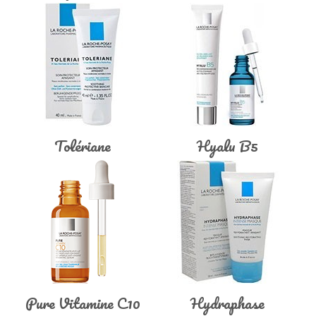
Tolériane
Hyalu B5
Pure Vitamine C10
Hydraphase