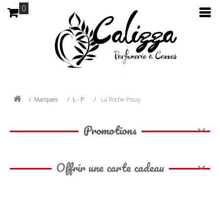
0
Marques
L - P
La Roche Posay
Promotions
Offrir une carte cadeau