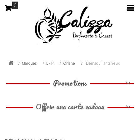
0
Marques
L - P
Orlane
Démaquillants Yeux
Promotions
Offrir une carte cadeau