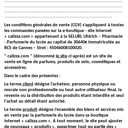
---------------------------------------------------------------------
---------------------------------------------------------------------
---------------------------------------------------------------------
---------------------------------------------------------------
Les conditions générales de vente (CGV) s’appliquent à toutes
les commandes passées sur la e-boutique - site internet
« calizza.com » appartenant à la SELURL Uhlrich – Pharmacie
- Parfumerie du lycée au capital de 30640€ immatriculée au
RCS de Cannes – Siret : 45046008100020.
" calizza.com " (dénommé
le site
ci-après) est un site de
vente en ligne de parfums, produits de soin, cosmétiques et
accessoires.
Dans le cadre des présentes :
Le terme
client
désigne l’acheteur, personne physique ou
morale non professionnelle ou tout autre utilisateur final, la
revente ou la distribution des produits étant interdite et seul
l'achat au détail étant autorisé.
Le terme
produit
désigne l’ensemble des biens et services mis
en vente par la parfumerie du lycée dans sa boutique
internet « calizza.com ». A tout moment, le site peut ajouter
de nouveaux « produits », supprimer tout ou partie des «