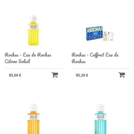
Rochas - Eau de Rochas
Rochas - Coffret Eau de
Citron Soleil
Rochas
85,00 €
85,30 €