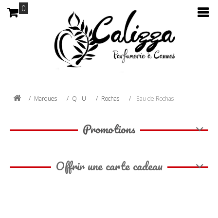
0
Marques
Q - U
Rochas
Eau de Rochas
Promotions
Offrir une carte cadeau