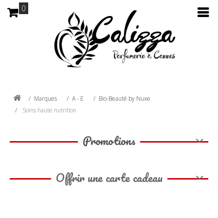
0
Marques
A - E
Bio-Beauté by Nuxe
Soins haute nutrition
Promotions
Offrir une carte cadeau