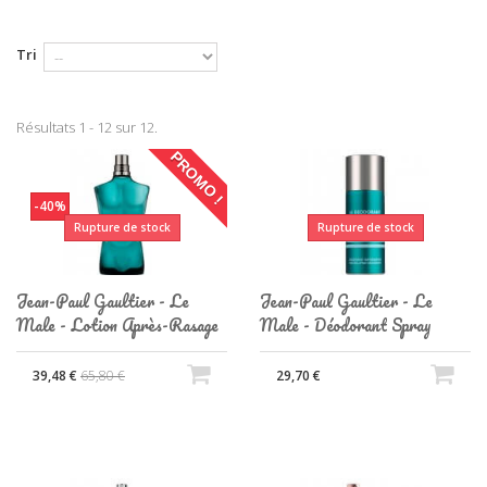
Tri
Résultats 1 - 12 sur 12.
PROMO !
-40%
Rupture de stock
Rupture de stock
Jean-Paul Gaultier - Le
Jean-Paul Gaultier - Le
Male - Lotion Après-Rasage
Male - Déodorant Spray
39,48 €
65,80 €
29,70 €