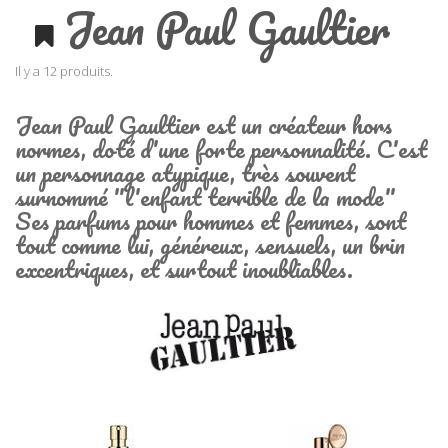
Jean Paul Gaultier
Il y a 12 produits.
Jean Paul Gaultier est un créateur hors
normes, doté d'une forte personnalité. C'est
un personnage atypique, très souvent
surnommé "l'enfant terrible de la mode"
Ses parfums pour hommes et femmes, sont
tout comme lui, généreux, sensuels, un brin
excentriques, et surtout inoubliables.