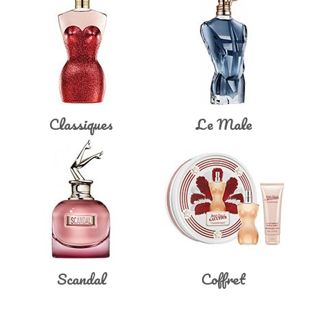
Classiques
Le Male
Scandal
Coffret