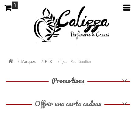
0
Marques
F - K
Jean Paul Gaultier
Promotions
Offrir une carte cadeau