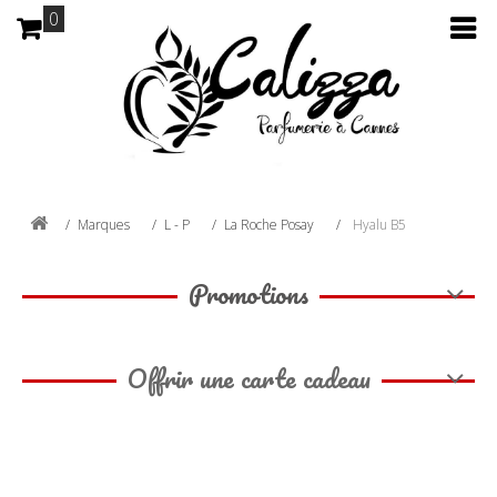
0
Marques
L - P
La Roche Posay
Hyalu B5
Promotions
Offrir une carte cadeau