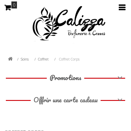
0
Soins
Coffret
Coffret Corps
Promotions
Offrir une carte cadeau