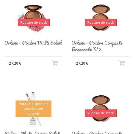
Rupture de stock
Rupture de stock
Orlane - Poudre Multi Soleil
Orlane - Poudre Compacte
Bronzante N°2
27,20 €
27,20 €
Produit disponible
avec d'autres
Rupture de stock
options
Sisley - Phyto-Cernes Eclat
Orlane - Poudre Compacte