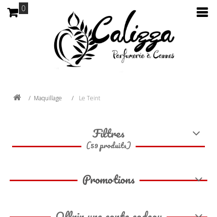
0
Maquillage
Le Teint
Filtres
(59 produits)
Promotions
Offrir une carte cadeau