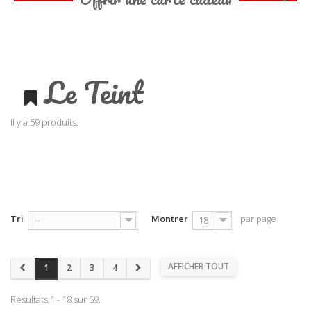
Le Teint
Il y a 59 produits.
Tri
Montrer
par page
--
18
AFFICHER TOUT
1
2
3
4
Résultats 1 - 18 sur 59.