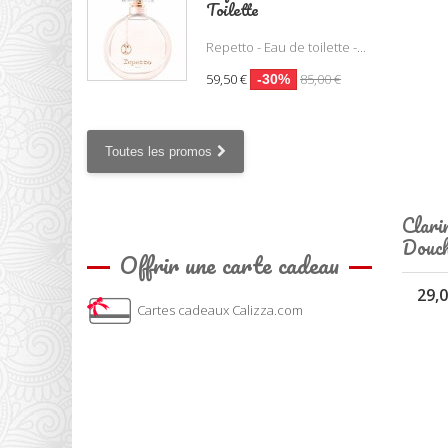
Toilette
Repetto - Eau de toilette -...
59,50 €
85,00 €
-30%
Toutes les promos
Clari
Douch
Offrir une carte cadeau
29,0
Cartes cadeaux Calizza.com