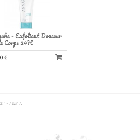
ake - Exfoliant Douceur
le Corps 24H
0 €
s 1 - 7 sur 7.