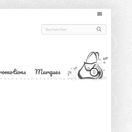
romotions
Marques
0