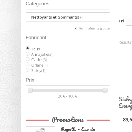
Catégories
Nettoyants et Gommants
(7)
Tri
--
Réinitialiser ce groupe
Fabricant
Résultat
Tous
Annayaké
(2)
Clarins
(3)
Orlane
(1)
Sisley
(1)
Prix
20 € - 100 €
Sisle
Energ
Promotions
89,6
Repetto - Eau de