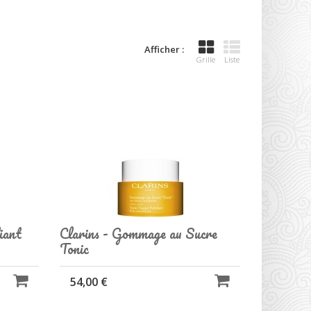
Afficher :
Grille
Liste
iant
Clarins - Gommage au Sucre
Tonic
54,00 €