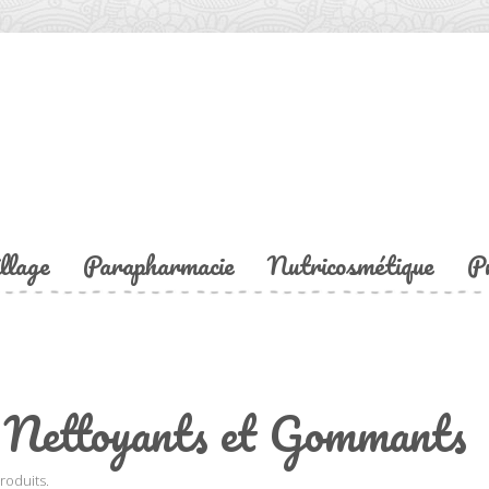
llage
Parapharmacie
Nutricosmétique
P
Nettoyants et Gommants
produits.