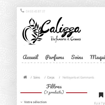
04 93 45 87 37
Accueil
Parfums
Soins
Maqui
Soins
Corps
Nettoyants et Gommants
Filtres
(7 produits)
Votre sélection
Il y a 7 