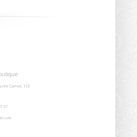
outique
ycée Carnot, 113
87 37
il.com