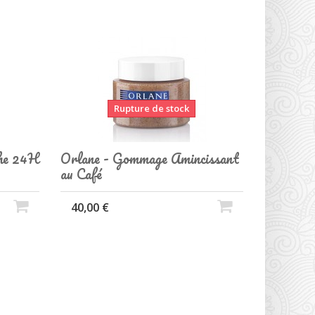
Rupture de stock
che 24H
Orlane - Gommage Amincissant
au Café
40,00 €