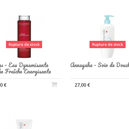
Rupture de stock
Rupture de stock
ns - Eau Dynamisante
Annayake - Soin de Dou
e Fraîche Energisante
0 €
27,00 €