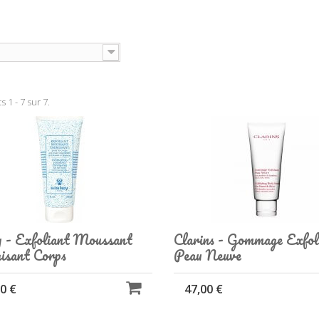
s 1 - 7 sur 7.
y - Exfoliant Moussant
Clarins - Gommage Exfol
isant Corps
Peau Neuve
0 €
47,00 €