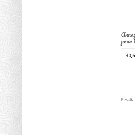
Annay
pour 
30,6
Résultat