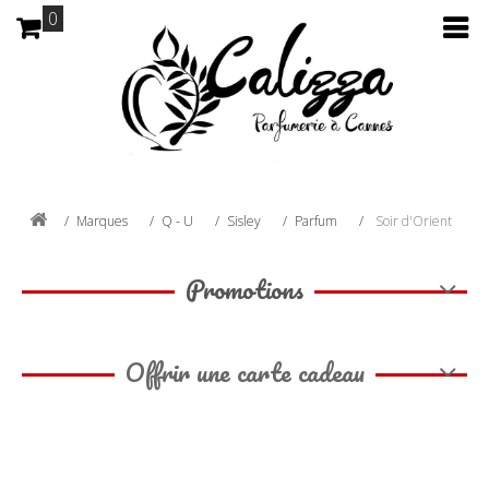
0
Marques
Q - U
Sisley
Parfum
Soir d'Orient
Promotions
Offrir une carte cadeau