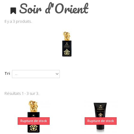
Soir d'Orient
Il y a 3 produits.
Tri
Résultats 1 - 3 sur 3.
Rupture de stock
Rupture de stock