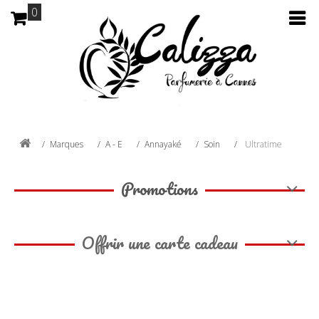
0
Marques
A - E
Annayaké
Soin
Ultratime
Promotions
Offrir une carte cadeau