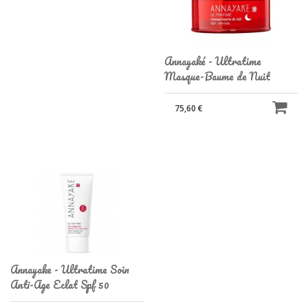
Annayaké - Ultratime
Masque-Baume de Nuit
75,60 €
Annayake - Ultratime Soin
Anti-Age Eclat Spf 50