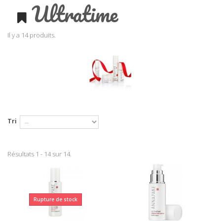
Ultratime
Il y a 14 produits.
Tri
Résultats 1 - 14 sur 14.
Rupture de stock