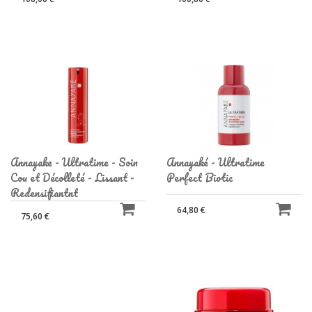
Annayake - Ultratime - Soin
Annayaké - Ultratime
Cou et Décolleté - Lissant -
Perfect Biotic
Redensifiantnt
64,80 €
75,60 €