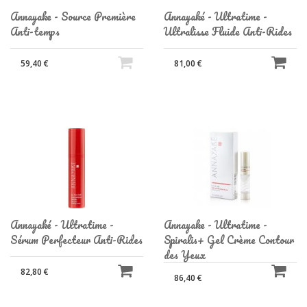
Annayake - Source Première
Annayaké - Ultratime -
Anti-temps
Ultralisse Fluide Anti-Rides
59,40 €
81,00 €
Annayaké - Ultratime -
Annayake - Ultratime -
Sérum Perfecteur Anti-Rides
Spiralis+ Gel Crème Contour
des Yeux
82,80 €
86,40 €