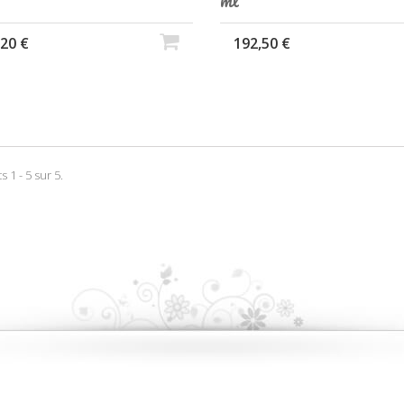
ml
,20 €
192,50 €
s 1 - 5 sur 5.