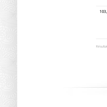
103
Résultat