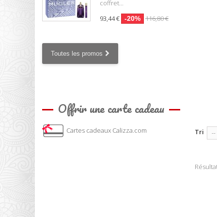
coffret...
93,44 €
116,80 €
-20%
Toutes les promos
Offrir une carte cadeau
Cartes cadeaux Calizza.com
Tri
--
Résultat