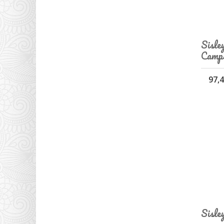
Sisle
Camp
97,4
Sisle