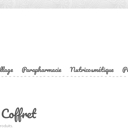
llage
Parapharmacie
Nutricosmétique
P
Coffret
produits.