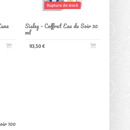
Rupture de stock
Lune
Sisley - Coffret Eau du Soir 30
ml
93,50 €
oir 100