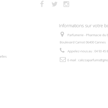
Informations sur votre b
Parfumerie - Pharmacie du l
Boulevard Carnot 06400 Cannes
Appelez-nous au :
04 93 45 
elles
E-mail :
calizzaparfums@gma