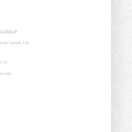
outique
ycée Carnot, 113
87 37
il.com