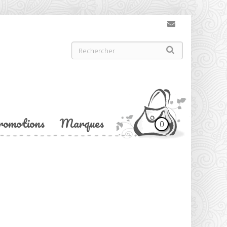
romotions
Marques
0