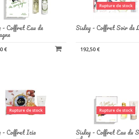
Rupture de stock
y - Coffret Eau de
Sisley - Coffret Soir de 
agne
0 €
192,50 €
Rupture de stock
Rupture de stock
y - Coffret Izia
Sisley - Coffret Eau du S