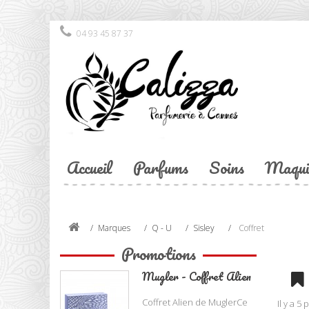
04 93 45 87 37
Accueil
Parfums
Soins
Maqui
Marques
Q - U
Sisley
Coffret
Promotions
Mugler - Coffret Alien
Coffret Alien de MuglerCe
Il y a 5 