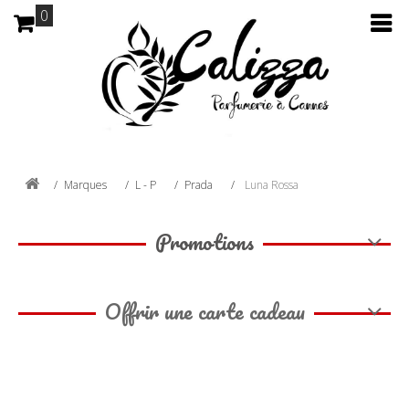
0
Marques
L - P
Prada
Luna Rossa
Promotions
Offrir une carte cadeau