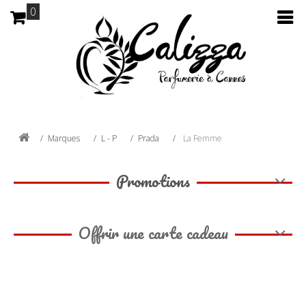
0
Marques
L - P
Prada
La Femme
Promotions
Offrir une carte cadeau