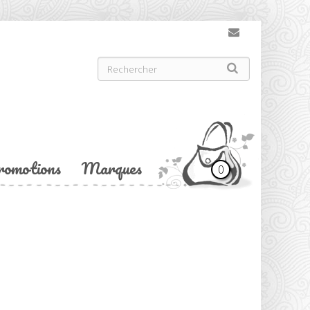
romotions
Marques
0