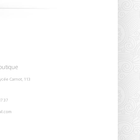
outique
ycée Carnot, 113
87 37
il.com