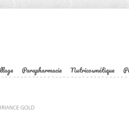
llage
Parapharmacie
Nutricosmétique
P
RIANCE GOLD