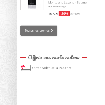
Montblanc Legend - Baume
après-rasage...
18,72 €
23,40 €
-20%
Toutes les promos
Offrir une carte cadeau
Cartes cadeaux Calizza.com