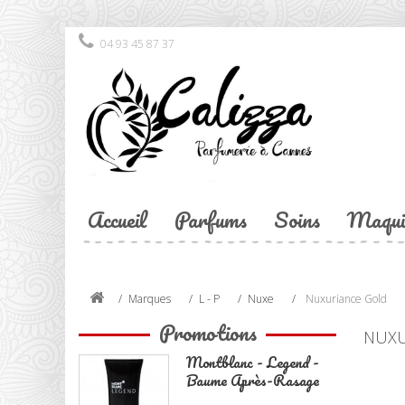
04 93 45 87 37
Accueil
Parfums
Soins
Maqui
Marques
L - P
Nuxe
Nuxuriance Gold
Promotions
NUXU
Montblanc - Legend -
Baume Après-Rasage