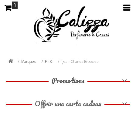
0
Marques
F - K
Jean-Charles Brosseau
Promotions
Offrir une carte cadeau