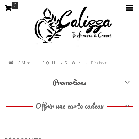
0
Marques
Q - U
Sanoflore
Déodorants
Promotions
Offrir une carte cadeau