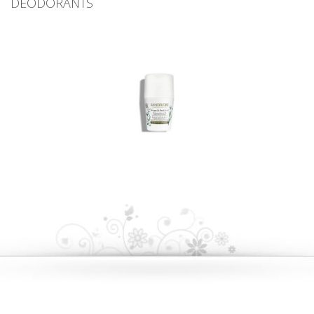
DÉODORANTS