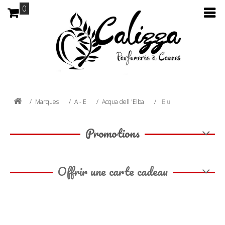
0
Marques
A - E
Acqua dell 'Elba
Blu
Promotions
Offrir une carte cadeau