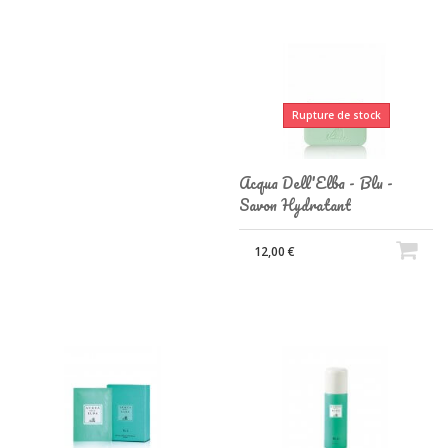
Rupture de stock
Acqua Dell'Elba - Blu -
Savon Hydratant
12,00 €