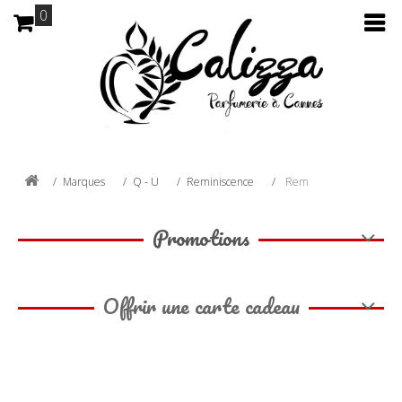
0
Marques
Q - U
Reminiscence
Rem
Promotions
Offrir une carte cadeau