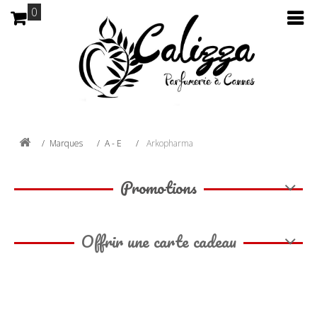
0
Marques
A - E
Arkopharma
Promotions
Offrir une carte cadeau