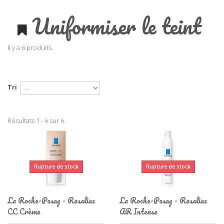
Uniformiser le teint
Il y a 6 produits.
Tri
Résultats 1 - 6 sur 6.
Rupture de stock
Rupture de stock
La Roche-Posay - Rosaliac
La Roche-Posay - Rosaliac
CC Crème
AR Intense