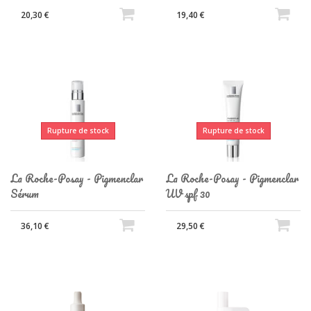
20,30 €
19,40 €
Rupture de stock
Rupture de stock
La Roche-Posay - Pigmenclar
La Roche-Posay - Pigmenclar
Sérum
UV spf 30
36,10 €
29,50 €