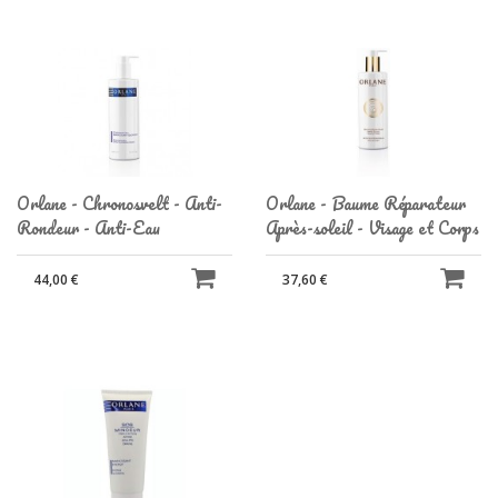
Orlane - Chronosvelt - Anti-
Orlane - Baume Réparateur
Rondeur - Anti-Eau
Après-soleil - Visage et Corps
44,00 €
37,60 €