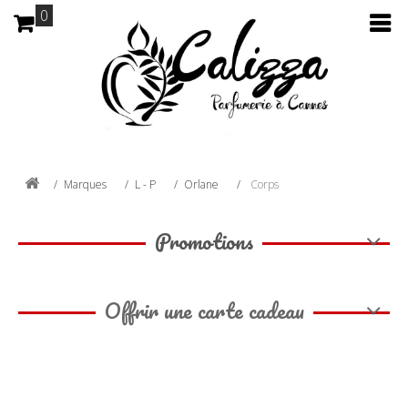
0
Marques
L - P
Orlane
Corps
Promotions
Offrir une carte cadeau