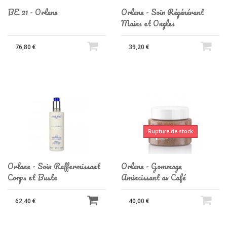
BE 21 - Orlane
Orlane - Soin Régénérant
Mains et Ongles
76,80 €
39,20 €
Rupture de stock
Orlane - Soin Raffermissant
Orlane - Gommage
Corps et Buste
Amincissant au Café
62,40 €
40,00 €