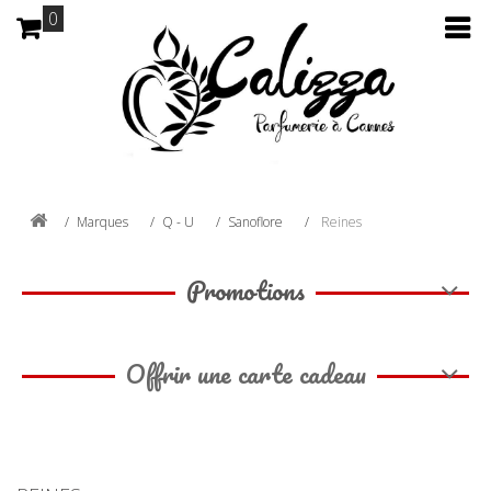
0
Marques
Q - U
Sanoflore
Reines
Promotions
Offrir une carte cadeau