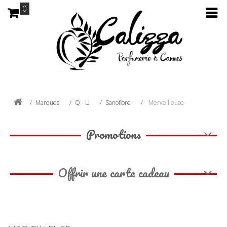
0
Marques
Q - U
Sanoflore
Merveilleuse
Promotions
Offrir une carte cadeau