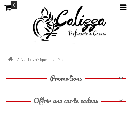
0
Nutricosmétique
Peau
Promotions
Offrir une carte cadeau