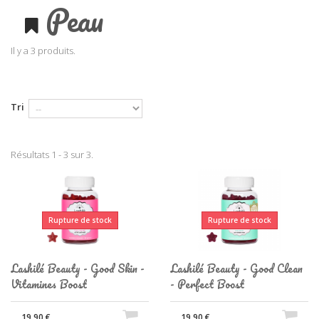
Peau
Il y a 3 produits.
Tri
Résultats 1 - 3 sur 3.
Rupture de stock
Rupture de stock
Lashilé Beauty - Good Skin -
Lashilé Beauty - Good Clean
Vitamines Boost
- Perfect Boost
19,90 €
19,90 €