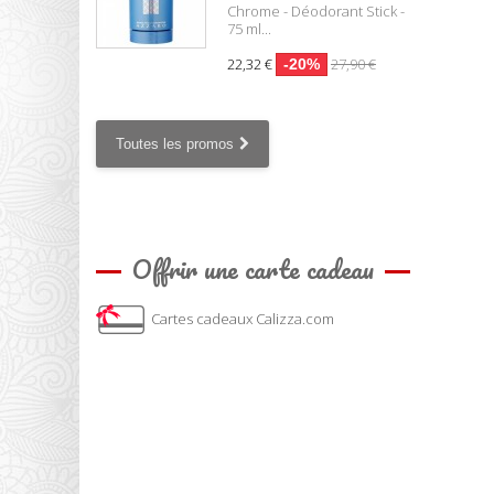
Chrome - Déodorant Stick -
75 ml...
22,32 €
27,90 €
-20%
Toutes les promos
Offrir une carte cadeau
Cartes cadeaux Calizza.com