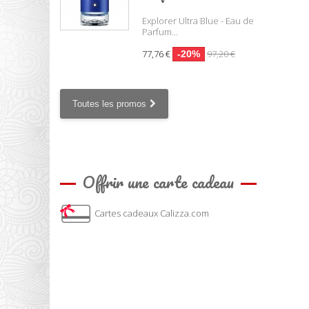
Explorer Ultra Blue - Eau de
Parfum...
77,76 €
97,20 €
-20%
Toutes les promos
Offrir une carte cadeau
Cartes cadeaux Calizza.com