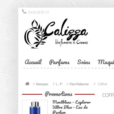
04 93 45 87 37
Accueil
Parfums
Soins
Maqui
Marques
L - P
Paco Rabanne
Coffret
Promotions
COFF
Montblanc - Explorer
Ultra Blue - Eau de
Parfum