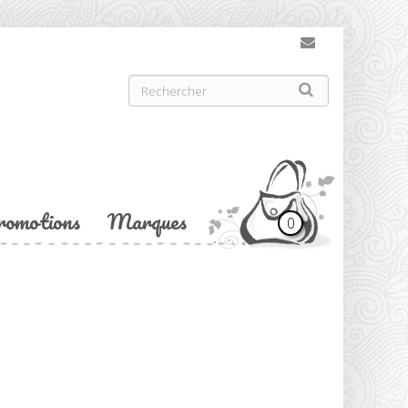
romotions
Marques
0