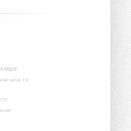
outique
ycée Carnot, 113
87 37
il.com