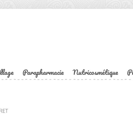
llage
Parapharmacie
Nutricosmétique
P
RET