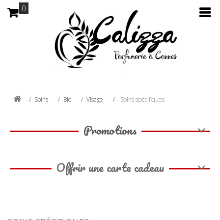
0
Soins
Bio
Visage
Soins spécifiques
Promotions
Offrir une carte cadeau