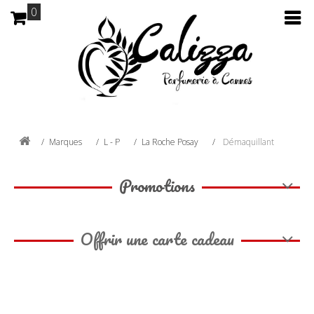
0
Marques
L - P
La Roche Posay
Démaquillant
Promotions
Offrir une carte cadeau