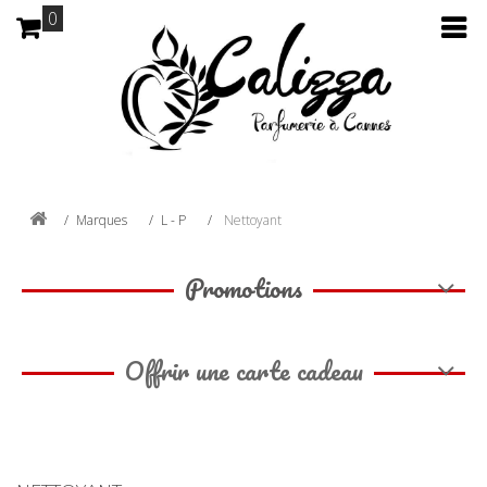
0
Marques
L - P
Nettoyant
Promotions
Offrir une carte cadeau