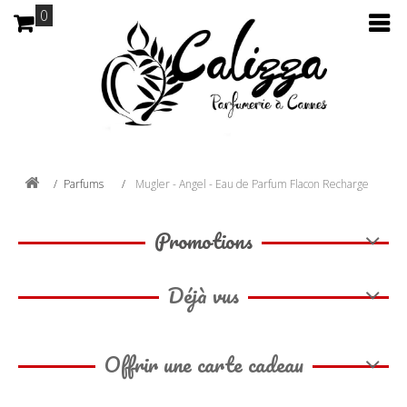
0
Parfums
Mugler - Angel - Eau de Parfum Flacon Recharge
Promotions
Déjà vus
Offrir une carte cadeau