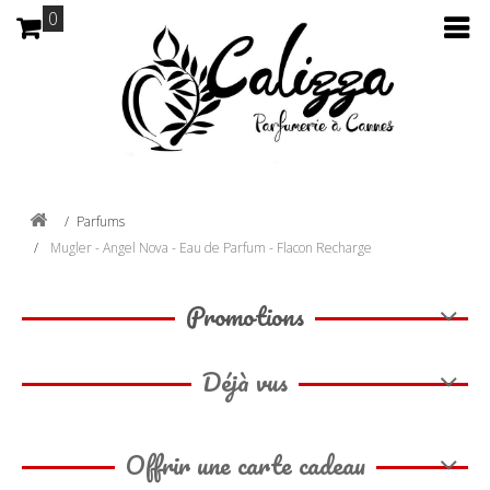
0
Parfums
Mugler - Angel Nova - Eau de Parfum - Flacon Recharge
Promotions
Déjà vus
Offrir une carte cadeau