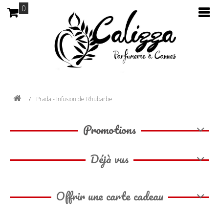
0
Prada - Infusion de Rhubarbe
Promotions
Déjà vus
Offrir une carte cadeau