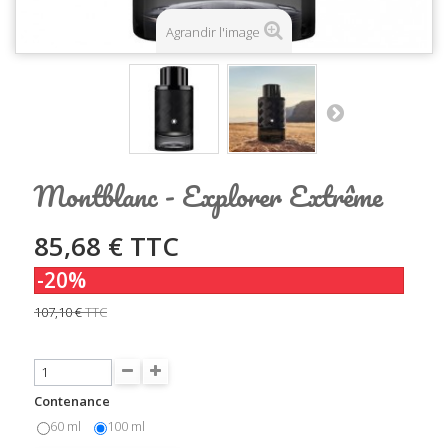
Agrandir l'image
Montblanc - Explorer Extrême
85,68 €
TTC
-20%
107,10 €
TTC
Contenance
60 ml
100 ml