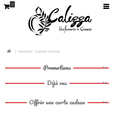
0
Montblanc - Explorer Extrême
Promotions
Déjà vus
Offrir une carte cadeau