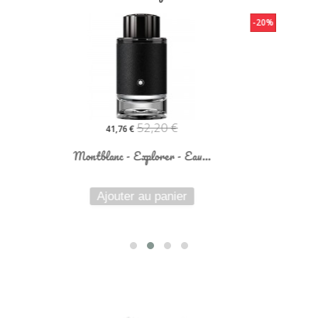
-20%
97,20 €
77,76 €
Montblanc - Explorer Ultra...
Ajouter au panier