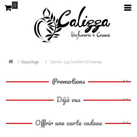
0
Maquillage
Clarins - Lip Comfort Oil Intense
Promotions
Déjà vus
Offrir une carte cadeau