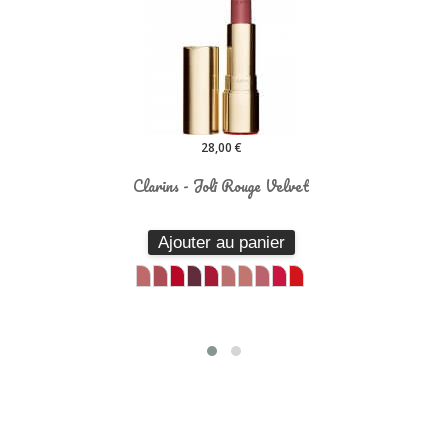
28,00 €
Clarins - Joli Rouge Velvet
Cl
Ajouter au panier