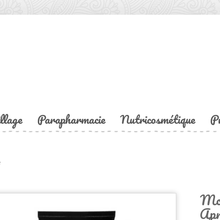
llage
Parapharmacie
Nutricosmétique
P
e
Mon
Apr