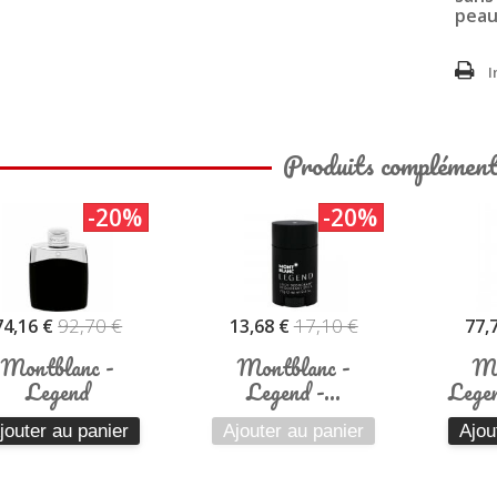
peau
I
Produits complément
-20%
-20%
92,70 €
17,10 €
74,16 €
13,68 €
77,
Montblanc -
Montblanc -
Mo
Legend
Legend -...
Legen
jouter au panier
Ajouter au panier
Ajou