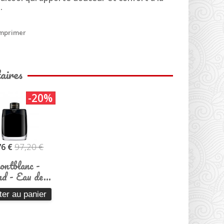
.
mprimer
aires
-20%
97,20 €
76 €
ntblanc -
d - Eau de...
ter au panier