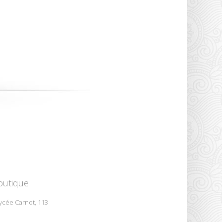
outique
ycée Carnot, 113