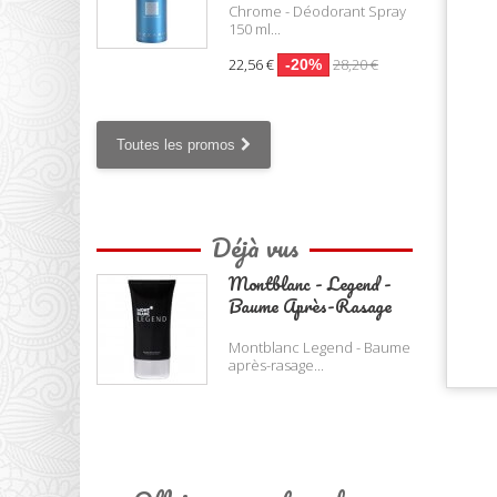
Chrome - Déodorant Spray
150 ml...
22,56 €
28,20 €
-20%
Toutes les promos
Déjà vus
Montblanc - Legend -
Baume Après-Rasage
Montblanc Legend - Baume
après-rasage...