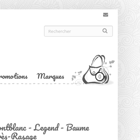
romotions
Marques
0
tblanc - Legend - Baume
ès-Rasage