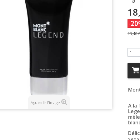
18
-20
23,40 
Mont
Agrandir l'image
A la 
Lege
mèle
blanc
Déli
sans