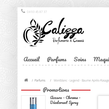
04 93 45 87 37
Accueil
Parfums
Soins
Maqui
Parfums
Montblanc - Legend - Baume Après-Rasag
Promotions
Azzaro - Chrome -
Déodorant Spray