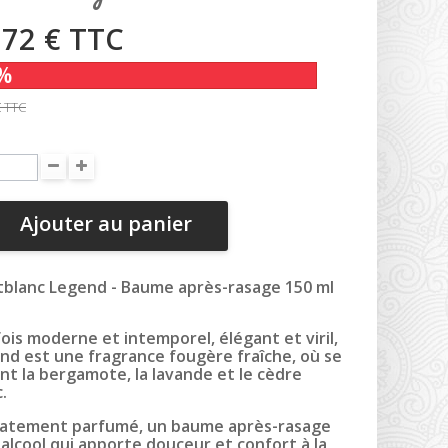
,72 €
TTC
%
€
TTC
Ajouter au panier
blanc Legend - Baume après-rasage 150 ml
fois moderne et intemporel, élégant et viril,
nd est une fragrance fougère fraîche, où se
nt la bergamote, la lavande et le cèdre
.
catement parfumé, un baume après-rasage
 alcool qui apporte douceur et confort à la