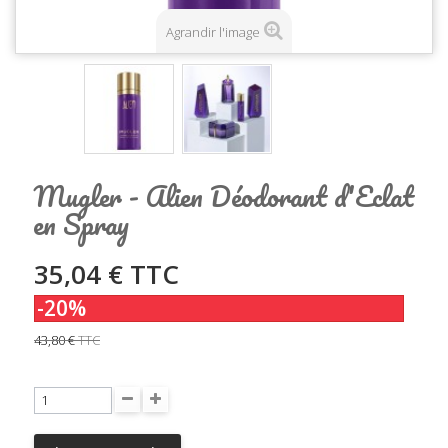
Agrandir l'image
Mugler - Alien Déodorant d'Eclat
en Spray
35,04 €
TTC
-20%
43,80 €
TTC