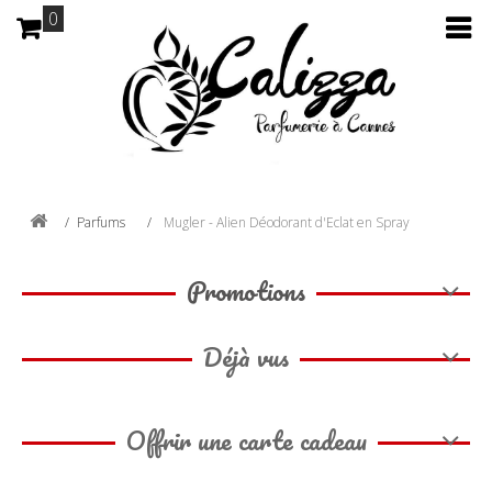
0
Parfums
Mugler - Alien Déodorant d'Eclat en Spray
Promotions
Déjà vus
Offrir une carte cadeau