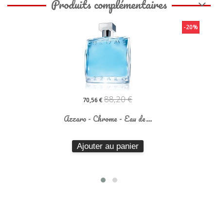
Produits complémentaires
-20%
88,20 €
70,56 €
Azzaro - Chrome - Eau de...
Ajouter au panier