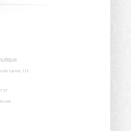
outique
ycée Carnot, 113
87 37
il.com