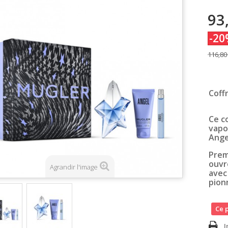
93
-20
116,80
Coff
Ce c
vapo
Ange
Prem
ouvre
Agrandir l'image
avec
pion
Ce p
I