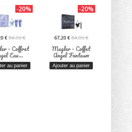
-20%
-20%
84,00 €
84,00 €
20 €
67,20 €
er - Coffret
Mugler - Coffet
gel Eau...
Angel Fantasm
ter au panier
Ajouter au panier