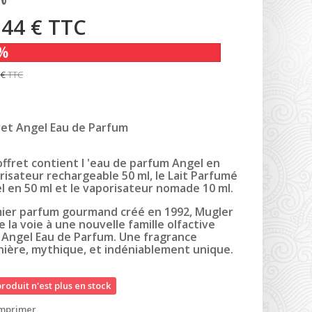
,44 €
TTC
%
 €
TTC
ret Angel Eau de Parfum
offret contient l 'eau de parfum Angel en
risateur rechargeable 50 ml, le Lait Parfumé
l en 50 ml et le vaporisateur nomade 10 ml.
ier parfum gourmand créé en 1992, Mugler
 la voie à une nouvelle famille olfactive
 Angel Eau de Parfum. Une fragrance
nière, mythique, et indéniablement unique.
roduit n'est plus en stock
mprimer