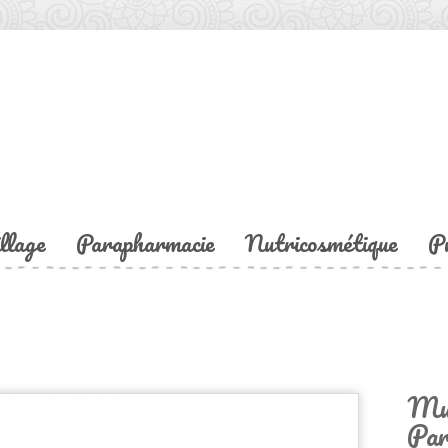
llage
Parapharmacie
Nutricosmétique
P
Mug
Par