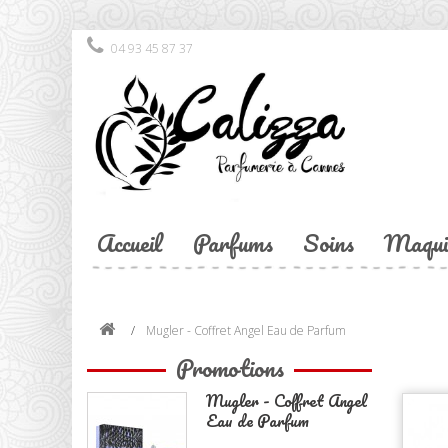
04 93 45 87 37
Accueil
Parfums
Soins
Maqui
Mugler - Coffret Angel Eau de Parfum
Promotions
Mugler - Coffret Angel
Eau de Parfum