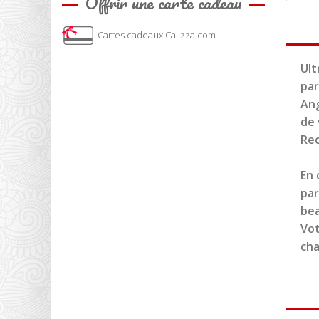
Offrir une carte cadeau
Cartes cadeaux Calizza.com
Ult
par
Ang
de 
Rec
En 
par
be
Vot
cha