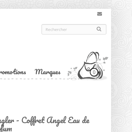
romotions
Marques
0
ler - Coffret Angel Eau de
fum