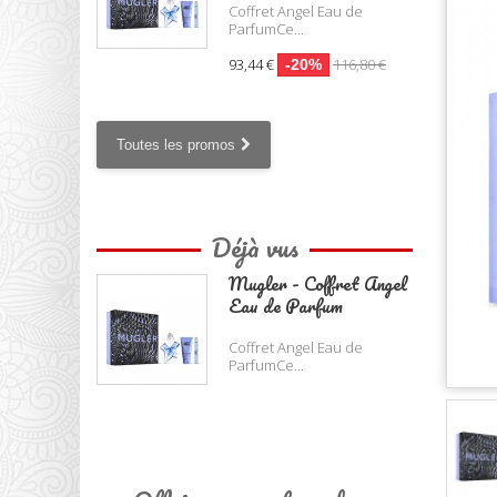
Coffret Angel Eau de
ParfumCe...
93,44 €
116,80 €
-20%
Toutes les promos
Déjà vus
Mugler - Coffret Angel
Eau de Parfum
Coffret Angel Eau de
ParfumCe...