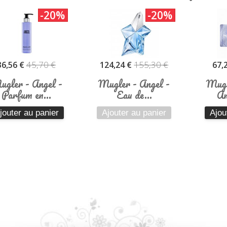
-20%
-20%
45,70 €
155,30 €
36,56 €
124,24 €
67,
gler - Angel -
Mugler - Angel -
Mugl
Parfum en...
Eau de...
An
jouter au panier
Ajouter au panier
Ajou