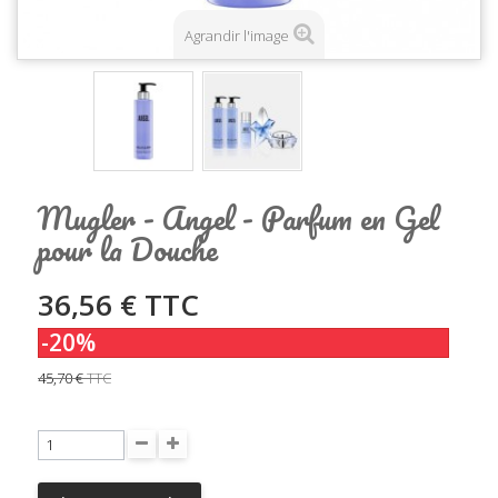
Agrandir l'image
Mugler - Angel - Parfum en Gel
pour la Douche
36,56 €
TTC
-20%
45,70 €
TTC