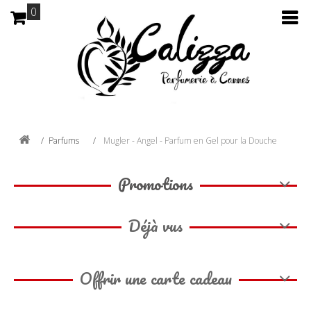
0
Parfums
Mugler - Angel - Parfum en Gel pour la Douche
Promotions
Déjà vus
Offrir une carte cadeau