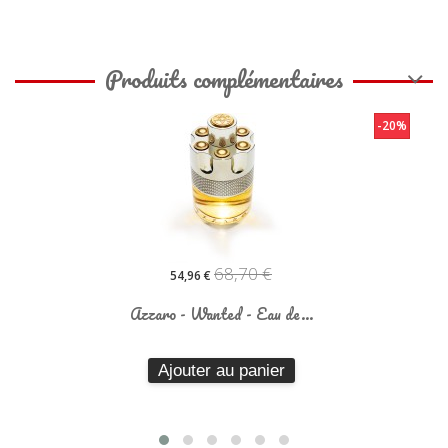
Produits complémentaires
-20%
68,70 €
54,96 €
Azzaro - Wanted - Eau de...
Ajouter au panier