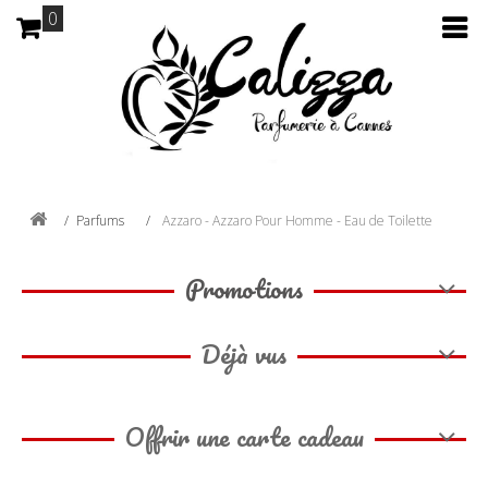
0
Parfums
Azzaro - Azzaro Pour Homme - Eau de Toilette
Promotions
Déjà vus
Offrir une carte cadeau