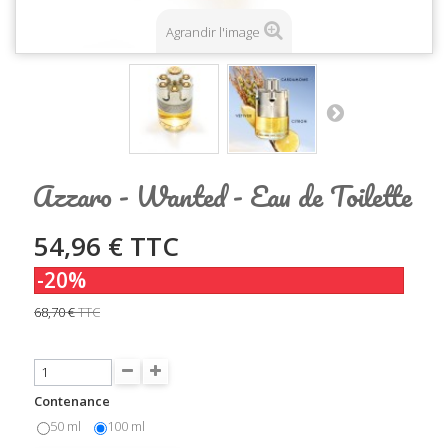
Agrandir l'image
Azzaro - Wanted - Eau de Toilette
54,96 €
TTC
-20%
68,70 €
TTC
Contenance
50 ml
100 ml