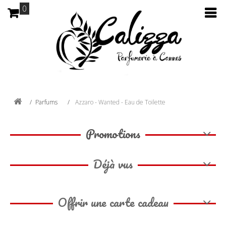
0
Parfums
Azzaro - Wanted - Eau de Toilette
Promotions
Déjà vus
Offrir une carte cadeau