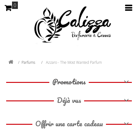
0
Parfums
Azzaro - The Most Wanted Parfum
Promotions
Déjà vus
Offrir une carte cadeau